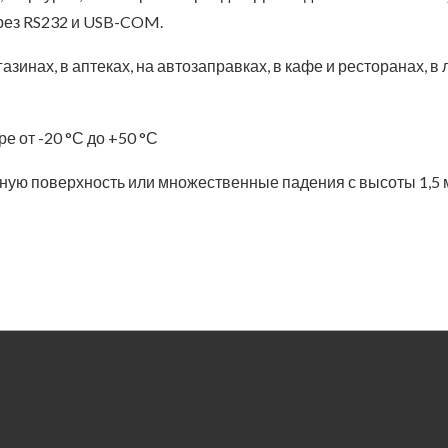
рез RS232 и USB-COM.
зинах, в аптеках, на автозаправках, в кафе и ресторанах, в 
 от -20 °С до +50 °С
нную поверхность или множественные падения с высоты 1,5 