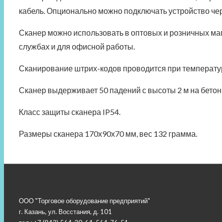
кабель. Опционально можно подключать устройство че
Сканер
можно использовать в оптовых и розничных мага
службах и для офисной работы.
Сканирование штрих-кодов проводится при температуре
Сканер
в
ыдерживает 50 падений с высоты 2 м на бето
Класс защиты сканера
IP54.
Р
азмеры сканера 170х90х70 мм, вес 1
3
2 грамма.
ООО "Торговое оборудование предприятий"
г. Казань, ул. Восстания, д. 101