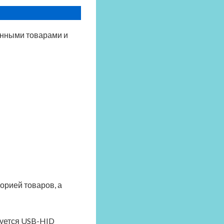
анными товарами и
орией товаров, а
зуется USB-HID