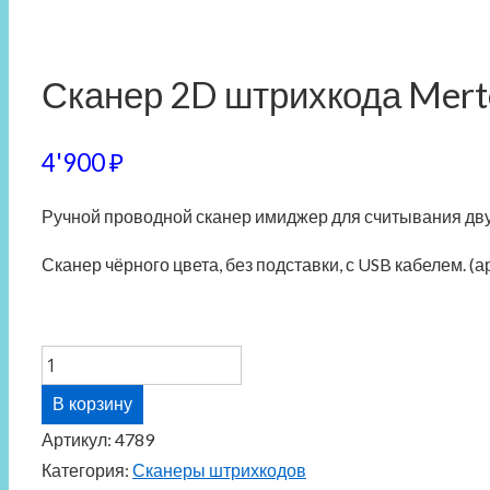
Сканер 2D штрихкода Mert
4'900
₽
Ручной проводной сканер имиджер для считывания дв
Сканер чёрного цвета, без подставки, с USB кабелем. (ар
Количество
товара
В корзину
Сканер
Артикул:
4789
2D
Категория:
Сканеры штрихкодов
штрихкода