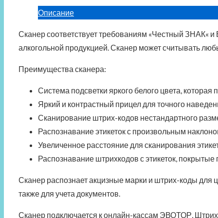
Mertech
Описание
2310
Сканер
соответствует
требованиям
«
Честный ЗНАК
«
и 
P2D
алкогольной продукцией
.
Сканер
может считывать люб
Преимущества сканера:
Система подсветки
яркого белого цвета,
которая п
Яркий и контрастный прицел для точного наведе
Сканирование штрих-кодов нестандартного разме
Распознавание этикеток с произвольным наклоно
Увеличенное расстояние для сканирования этике
Распознавание
штрихкодов с
этикет
ок
, покрытые 
Сканер
распознает акцизные марки и штрих-коды для ц
также для учета документов.
Сканер
подключается к онлайн-кассам ЭВОТОР, Штрих,