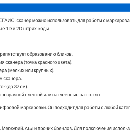
ЕГАИС:
сканер можно использовать для работы с маркиров
ые 1D и 2D штрих-коды
репятствует образованию бликов.
ния сканера
(точка красного цвета)
.
ра (мелких или крупных).
м сканера.
ток
(до 37 см)
.
прозрачной пленкой или наклеенные на стекло.
ифровой маркировки. Он подходит для работы с любой катег
 Меркурий, Atol и прочих брендов. Для подключения исполь