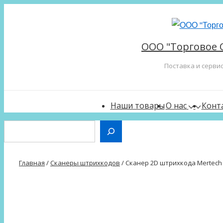
↓
Перейти
к
ООО "Торговое 
основному
содержимому
Поставка и серви
Main
Наши товары
О нас
Конт
Navigation
Поиск
Главная
/
Сканеры штрихкодов
/ Сканер 2D штрихкода Mertech