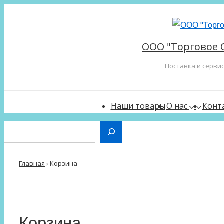
↓
Перейти
к
ООО "Торговое 
основному
содержимому
Поставка и серви
Main
Наши товары
О нас
Конт
Navigation
Поиск
Главная
›
Корзина
Корзина