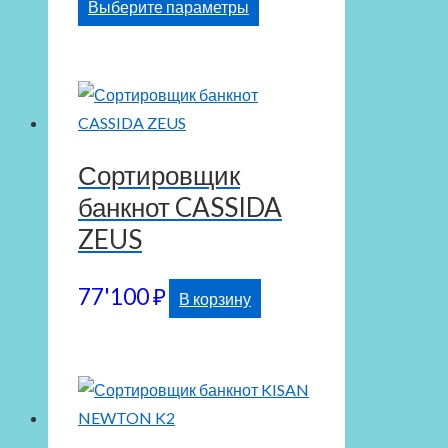
Этот
Выберите параметры
73'750 ₽
товар
–
имеет
123'900 ₽
несколько
вариаций.
Опции
Сортировщик
можно
банкнот CASSIDA
выбрать
на
ZEUS
странице
товара.
77'100
₽
В корзину