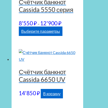
Счётчик банкнот
Cassida 5550 серия
Диапазон
8'550
₽
12'900
₽
–
цен:
Этот
Выберите параметры
8'550 ₽
товар
–
имеет
12'900 ₽
несколько
вариаций.
Опции
Счётчик банкнот
можно
Cassida 6650 UV
выбрать
на
странице
14'850
₽
В корзину
товара.