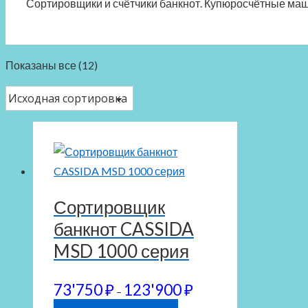
Сортировщики и счётчики банкнот. Купюросчётные ма
Показаны все (12)
Сортировщик
банкнот CASSIDA
MSD 1000 серия
Диапазон
73'750
₽
123'900
₽
–
цен: