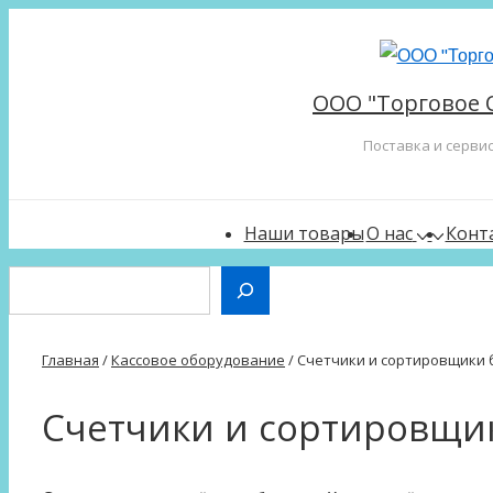
↓
Перейти
к
ООО "Торговое 
основному
содержимому
Поставка и серви
Main
Наши товары
О нас
Конт
Navigation
Поиск
Главная
/
Кассовое оборудование
/ Счетчики и сортировщики 
Счетчики и сортировщи