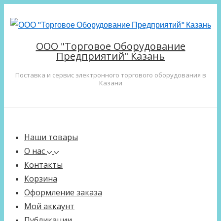
↓
Перейти
к
ООО "Торговое Оборудование
основному
Предприятий" Казань
содержимому
Поставка и сервис электронного торгового оборудования в
Казани
Main
Меню
Navigation
Наши товары
О нас
Контакты
Корзина
Оформление заказа
Мой аккаунт
Публикации