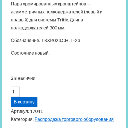
Пара хромированных кронштейнов —
асимметричных полкодержателей (левый и
правый) для системы
Tritix.
Длина
полкодержателей 300 мм.
Обозначение: TRXP.023.CH,
T-2
3
Состояние новый.
2 в наличии
Количество
товара
В корзину
Элемент
Артикул:
17041
Tritix
Категория:
Распродажа торгового оборудования
23