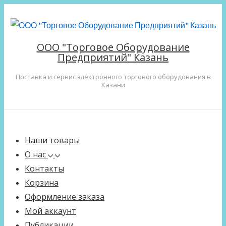
↓
Перейти
к
ООО "Торговое Оборудование
основному
Предприятий" Казань
содержимому
Поставка и сервис электронного торгового оборудования в
Казани
Main
Меню
Navigation
Наши товары
О нас
Контакты
Корзина
Оформление заказа
Мой аккаунт
Публикации