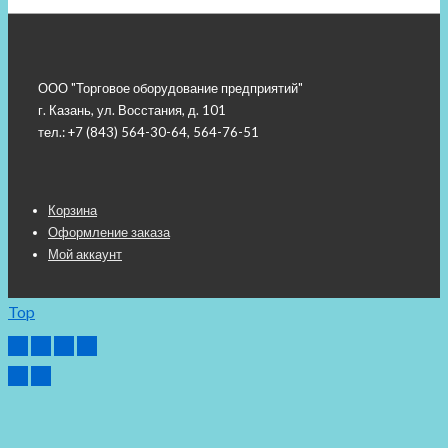
пара
полкодержателей,
хром
ООО "Торговое оборудование предприятий"
г. Казань, ул. Восстания, д. 101
тел.: +7 (843) 564-30-64, 564-76-51
Меню
Корзина
Оформление заказа
подвала
Мой аккаунт
Top