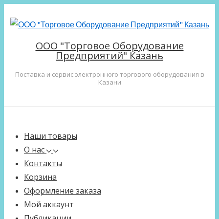
↓
Перейти
к
ООО "Торговое Оборудование
основному
Предприятий" Казань
содержимому
Поставка и сервис электронного торгового оборудования в
Казани
Main
Меню
Navigation
Наши товары
О нас
Контакты
Корзина
Оформление заказа
Мой аккаунт
Публикации