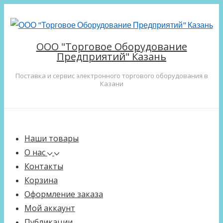
↓
Перейти
к
ООО "Торговое Оборудование
основному
Предприятий" Казань
содержимому
Поставка и сервис электронного торгового оборудования в
Казани
Main
Меню
Navigation
Наши товары
О нас
Контакты
Корзина
Оформление заказа
Мой аккаунт
Публикации