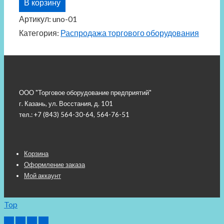
В корзину
Элемент
Артикул:
uno-01
UNO
Категория:
Распродажа торгового оборудования
01
соединитель
2
труб,
ООО "Торговое оборудование предприятий"
хром,
г. Казань, ул. Восстания, д. 101
Б/
тел.: +7 (843) 564-30-64, 564-76-51
У
Меню
Корзина
Оформление заказа
подвала
Мой аккаунт
Top