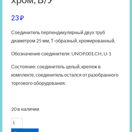
23
₽
Соединитель
перпендикулярный
двух
труб
диаметром 25 мм,
Т-образный,
хромированный.
Обозначение соединителя: UNOP.001.CH,
U-1
Состояние: соединитель целый, крепеж в
комплекте, соединитель остался от разобранного
торгового оборудования.
20 в наличии
Количество
товара